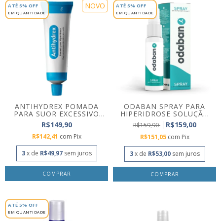
NOVO
ATÉ 5% OFF
ATÉ 5% OFF
EM QUANTIDADE
EM QUANTIDADE
ANTIHYDREX POMADA
ODABAN SPRAY PARA
PARA SUOR EXCESSIVO
HIPERIDROSE SOLUÇÃO
MÃ...
AN...
R$149,90
R$159,00
R$159,90
R$142,41
com
Pix
R$151,05
com
Pix
3
x de
R$49,97
sem juros
3
x de
R$53,00
sem juros
ATÉ 5% OFF
EM QUANTIDADE