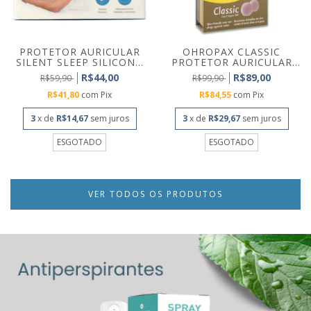
PROTETOR AURICULAR
OHROPAX CLASSIC
SILENT SLEEP SILICON...
PROTETOR AURICULAR
DE CE...
R$44,00
R$89,00
R$59,90
R$99,90
R$41,80
com
Pix
R$84,55
com
Pix
3
x de
R$14,67
sem juros
3
x de
R$29,67
sem juros
ESGOTADO
ESGOTADO
VER TODOS OS PRODUTOS