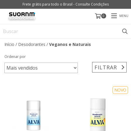
Frete grátis para todo o Brasil - Consulte Condições
MENU
0
Início
/
Desodorantes
/
Veganos e Naturais
Ordenar por
FILTRAR
NOVO