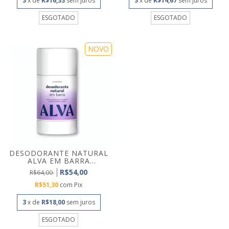
3
x de
R$16,33
sem juros
3
x de
R$14,67
sem juros
ESGOTADO
ESGOTADO
NOVO
DESODORANTE NATURAL
ALVA EM BARRA
LAVAND...
R$54,00
R$64,00
R$51,30
com
Pix
3
x de
R$18,00
sem juros
ESGOTADO